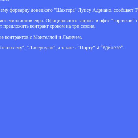
ему форварду донецкого "Шахтера" Луису Адриано, сообщает Tut
ть миллионов евро. Официального запроса в офис "горняков" п
т предложить контракт сроком на три сезона.
ие контрактов с Монтеллой и Льяичем.
Тоттенхэму", "Ливерпулю"
, а также -
"Порту"
и "Удинезе".