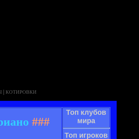
|
Ы
КОТИРОВКИ
Топ клубов
риано
###
мира
Топ игроков