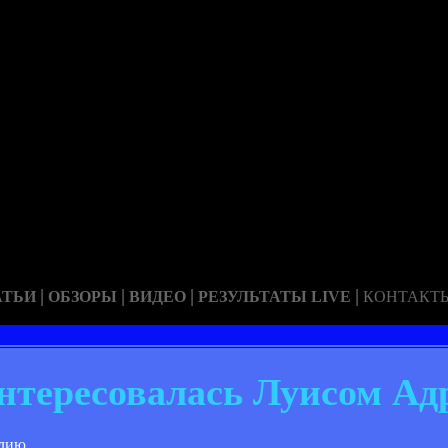
|
|
|
|
АТЬИ
ОБЗОРЫ
ВИДЕО
РЕЗУЛЬТАТЫ LIVE
КОНТАКТ
нтересовалась Луисом Ад
лию.