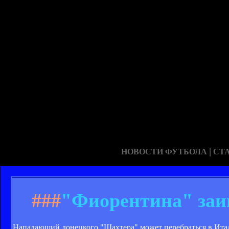
|
НОВОСТИ ФУТБОЛА
СТ
###
"Фиорентина" заи
Нападающий донецкого "Шахтера" может перебраться в Ита