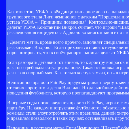
Как известно, УЕФА завёл дисциплинарное дело на нападающ
группового этапа Лиги чемпионов с датским "Норшелланном
устава УЕФА – "Принципы поведения". Контрольно-дисципли
делегат УЕФА Константин Вихров считает, что игроки "Шах
расследования инцидента с Адриано во многом зависит от тог
- Делегат матча, кроме всего прочего, заполняет специальны
рассказывает Вихров. - Если приходится ставить неудовлетв
спрогнозировать, что в своём рапорте написал делегат УЕФА
Если разобрать детально тот эпизод, то к арбитру вопросов
как того требовала ситуация на поле. Такая остановка игры
разыграв спорный мяч. Как только коснулся мяча, он - в игре
Неписанное правило Fair Play предусматривает вернуть мяч 
от своих ворот, что и делал Виллиан. Но дальнейшие действ
поведения футболиста, которую пропагандируют программы У
В первые годы после введения правила Fair Play, игроки с
партнёру. На каждом инструктаже футболистов обязательно 
команды стали злоупотреблять этим правилом, данной хитро
к правилам позволяют в таких случаях останавливать игру то
Напомним, в гостевом матче Лиги Чемпионов "Шахтер" обыг