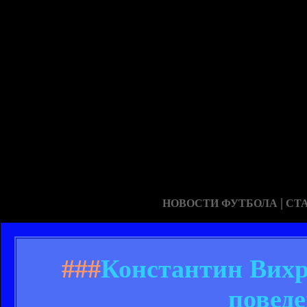
|
НОВОСТИ ФУТБОЛА
СТ
###
Константин Вихр
повед