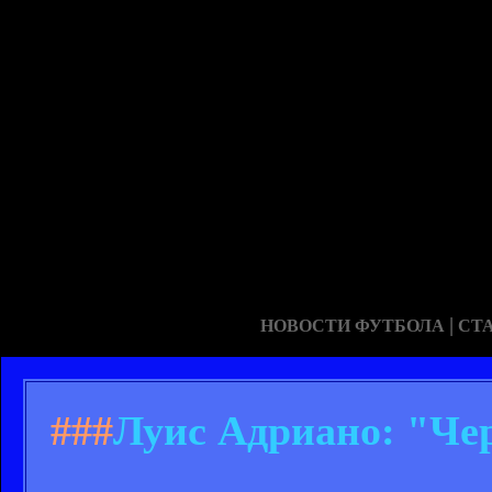
|
НОВОСТИ ФУТБОЛА
СТ
###
Луис Адриано: "Чер