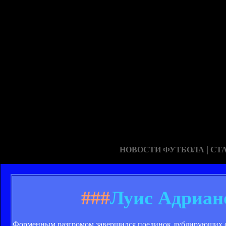
|
НОВОСТИ ФУТБОЛА
СТ
###
Луис Адриано
Форменным разгромом завершился поединок дублирующих со