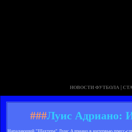
|
НОВОСТИ ФУТБОЛА
СТ
###
Луис Адриано: И
Нападающий "Шахтера" Луис Адриано в интервью пресс-слу