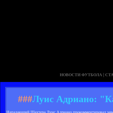
|
НОВОСТИ ФУТБОЛА
СТ
###
Луис Адриано: "К
Нападающий Шахтера Луис Адриано прокомментировал завер