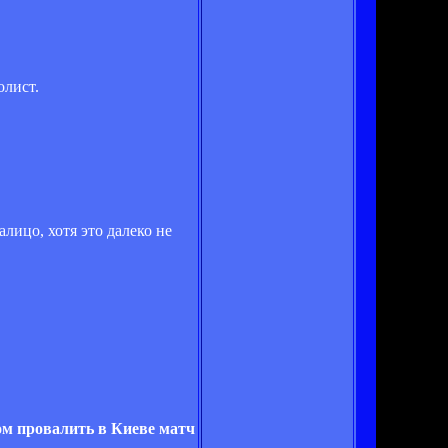
олист.
алицо, хотя это далеко не
ком провалить в Киеве матч