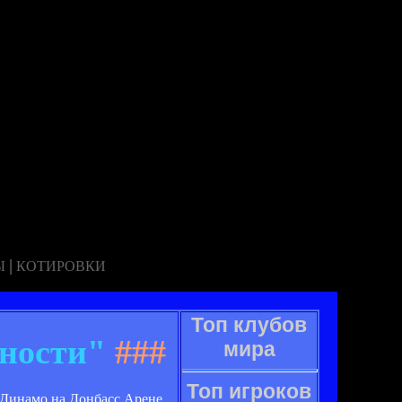
|
Ы
КОТИРОВКИ
Топ клубов
рности"
###
мира
Топ игроков
 Динамо на Донбасс Арене.