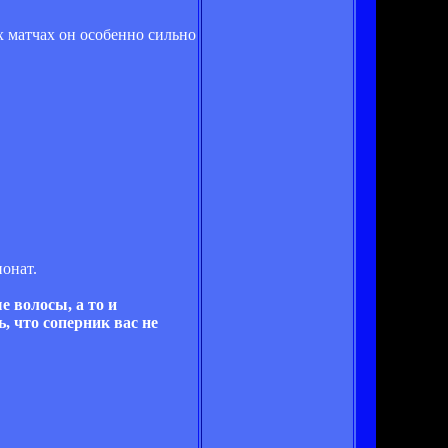
их матчах он особенно сильно
ионат.
е волосы, а то и
, что соперник вас не