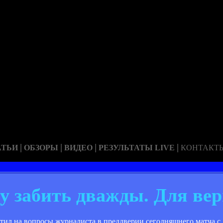
|
|
|
|
АТЬИ
ОБЗОРЫ
ВИДЕО
РЕЗУЛЬТАТЫ LIVE
КОНТАКТ
у забить дважды. Для ве
тил на вопросы журналиста в преддверии сегодняшнего матча с