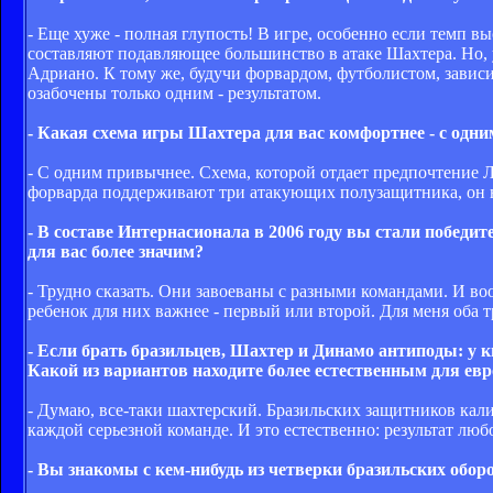
- Еще хуже - полная глупость! В игре, особенно если темп в
составляют подавляющее большинство в атаке Шахтера. Но, 
Адриано. К тому же, будучи форвардом, футболистом, зависи
озабочены только одним - результатом.
- Какая схема игры Шахтера для вас комфортнее - с одн
- С одним привычнее. Схема, которой отдает предпочтение 
форварда поддерживают три атакующих полузащитника, он не
- В составе Интернасионала в 2006 году вы стали побед
для вас более значим?
- Трудно сказать. Они завоеваны с разными командами. И во
ребенок для них важнее - первый или второй. Для меня оба т
- Если брать бразильцев, Шахтер и Динамо антиподы: у ки
Какой из вариантов находите более естественным для ев
- Думаю, все-таки шахтерский. Бразильских защитников кал
каждой серьезной команде. И это естественно: результат лю
- Вы знакомы с кем-нибудь из четверки бразильских обор