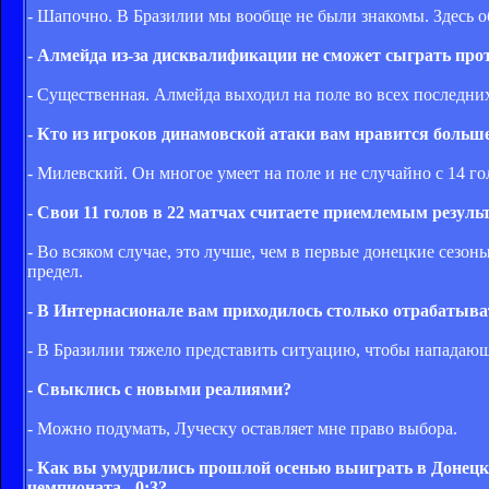
- Шапочно. В Бразилии мы вообще не были знакомы. Здесь о
- Алмейда из-за дисквалификации не сможет сыграть пр
- Существенная. Алмейда выходил на поле во всех последних
- Кто из игроков динамовской атаки вам нравится больше
- Милевский. Он многое умеет на поле и не случайно с 14 г
- Свои 11 голов в 22 матчах считаете приемлемым резуль
- Во всяком случае, это лучше, чем в первые донецкие сезоны
предел.
- В Интернасионале вам приходилось столько отрабатыва
- В Бразилии тяжело представить ситуацию, чтобы нападающи
- Свыклись с новыми реалиями?
- Можно подумать, Луческу оставляет мне право выбора.
- Как вы умудрились прошлой осенью выиграть в Донецке 
чемпионата - 0:3?