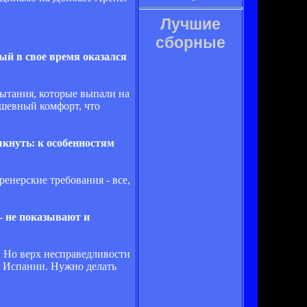
Лучшие
сборные
рый в свое время оказался
пытания, которые выпали на
ушевный комфорт, что
кнуть: к особенностям
ренерские требования - все,
- не показывают и
. Но верх несправедливости
и, Испании. Нужно делать