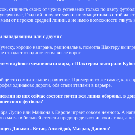
ысок, отличить своих от чужих успеваешь только по цвету футбол
уверяю вас, Гладкий получит мяч от полузащитников с той же ст
мым от игроков средней линии, я не имею возможности тянуть н
им нападающим или с двумя?
Луческу, хорошо наиграна, рациональна, помогла Шахтеру выиг
 страдает от одиночества возле ворот.
ителем клубного чемпионата мира, с Шахтером выиграли Куб
обще это сомнительное сравнение. Примерно то же самое, как сп
рофея одинаково дороги, оба стали этапами в карьере.
евлян из них сейчас состоит почти вся линия обороны, в дон
ропейского футбола?
ибра Лусио или Майкона в Европе играет совсем немного. А напа
бого матча в большей степени предопределяют игроки атаки, а не
онцев Динамо - Бетао, Алмейдой, Маграо, Данило?