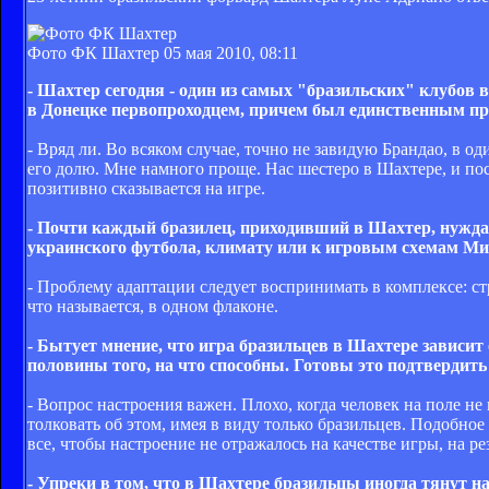
Фото ФК Шахтер
05 мая 2010, 08:11
- Шахтер сегодня - один из самых "бразильских" клубов 
в Донецке первопроходцем, причем был единственным пр
- Вряд ли. Во всяком случае, точно не завидую Брандао, в 
его долю. Мне намного проще. Нас шестеро в Шахтере, и п
позитивно сказывается на игре.
- Почти каждый бразилец, приходивший в Шахтер, нужда
украинского футбола, климату или к игровым схемам М
- Проблему адаптации следует воспринимать в комплексе: стр
что называется, в одном флаконе.
- Бытует мнение, что игра бразильцев в Шахтере зависит
половины того, на что способны. Готовы это подтвердить
- Вопрос настроения важен. Плохо, когда человек на поле н
толковать об этом, имея в виду только бразильцев. Подобно
все, чтобы настроение не отражалось на качестве игры, на ре
- Упреки в том, что в Шахтере бразильцы иногда тянут на