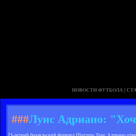
|
НОВОСТИ ФУТБОЛА
СТ
###
Луис Адриано: "Хоч
23-летний бразильский форвард Шахтера Луис Адриано отве