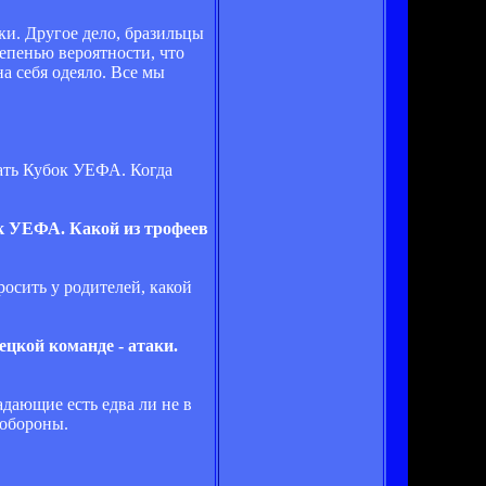
ки. Другое дело, бразильцы
епенью вероятности, что
а себя одеяло. Все мы
рать Кубок УЕФА. Когда
ок УЕФА. Какой из трофеев
росить у родителей, какой
ецкой команде - атаки.
дающие есть едва ли не в
 обороны.