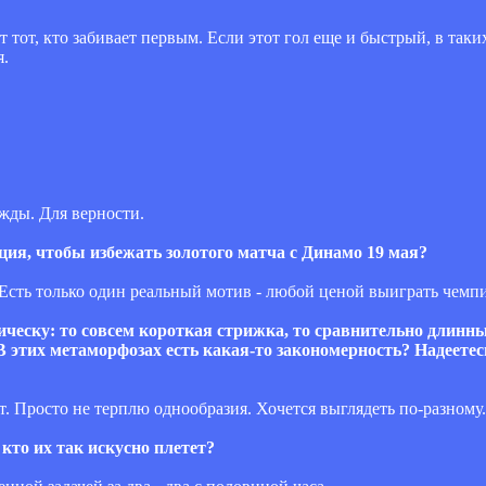
 тот, кто забивает первым. Если этот гол еще и быстрый, в так
я.
жды. Для верности.
вация, чтобы избежать золотого матча с Динамо 19 мая?
 Есть только один реальный мотив - любой ценой выиграть чемп
ическу: то совсем короткая стрижка, то сравнительно длинны
этих метаморфозах есть какая-то закономерность? Надеетесь
т. Просто не терплю однообразия. Хочется выглядеть по-разному.
кто их так искусно плетет?