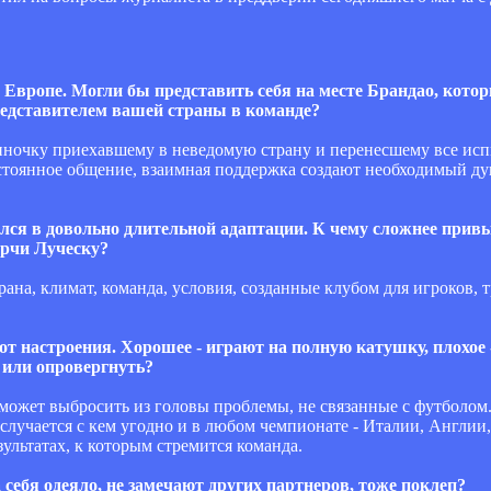
в Европе. Могли бы представить себя на месте Брандао, кото
едставителем вашей страны в команде?
одиночку приехавшему в неведомую страну и перенесшему все ис
остоянное общение, взаимная поддержка создают необходимый д
лся в довольно длительной адаптации. К чему сложнее привы
ирчи Луческу?
ана, климат, команда, условия, созданные клубом для игроков, т
 от настроения. Хорошее - играют на полную катушку, плохое 
 или опровергнуть?
е может выбросить из головы проблемы, не связанные с футболом
е случается с кем угодно и в любом чемпионате - Италии, Англи
зультатах, к которым стремится команда.
 себя одеяло, не замечают других партнеров, тоже поклеп?