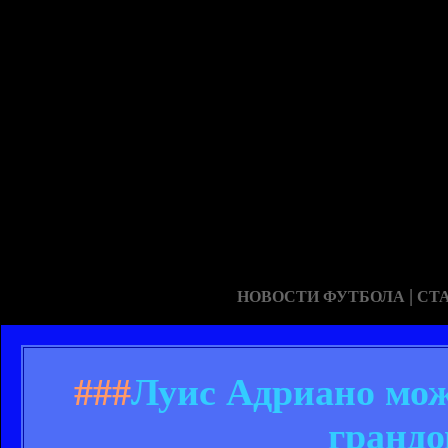
|
НОВОСТИ ФУТБОЛА
СТ
###
Луис Адриано мож
грандо