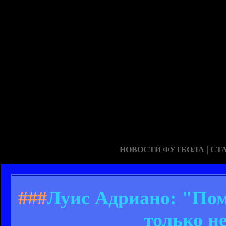
|
НОВОСТИ ФУТБОЛА
СТ
###
Луис Адриано: "По
только н