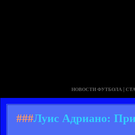
|
НОВОСТИ ФУТБОЛА
СТ
###
Луис Адриано: При