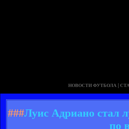
|
НОВОСТИ ФУТБОЛА
СТ
###
Луис Адриано стал 
по 