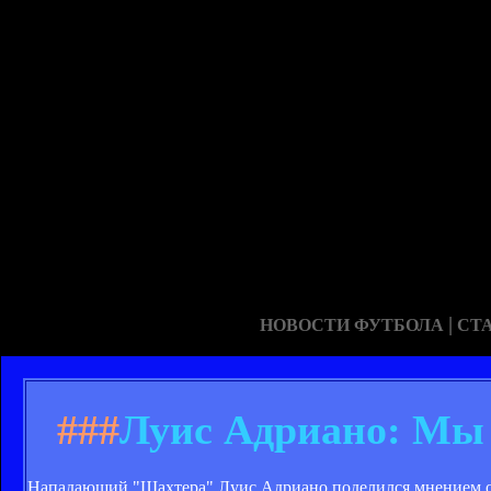
|
НОВОСТИ ФУТБОЛА
СТ
###
Луис Адриано: Мы 
Нападающий "Шахтера" Луис Адриано поделился мнением о 