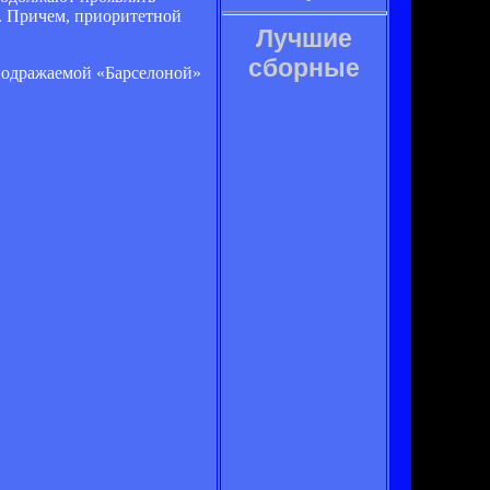
. Причем, приоритетной
Лучшие
сборные
подражаемой «Барселоной»