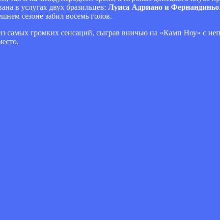
вана в услугах двух бразильцев:
Луиса Адриано и Фернандиньо
шнем сезоне забил восемь голов.
из самых громких сенсаций, сыграв вничью на «Камп Ноу» с не
место.