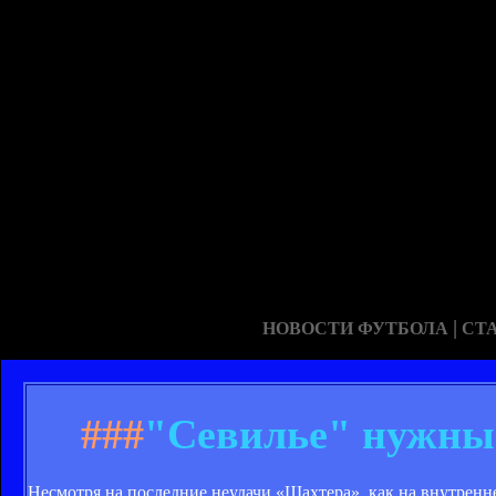
|
НОВОСТИ ФУТБОЛА
СТ
###
"Севилье" нужны
Несмотря на последние неудачи «Шахтера», как на внутренн