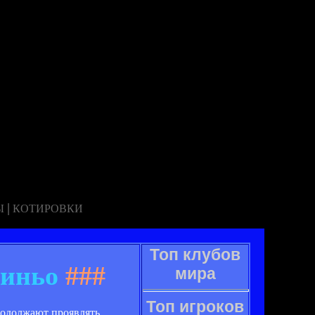
|
Ы
КОТИРОВКИ
Топ клубов
диньо
###
мира
Топ игроков
продолжают проявлять