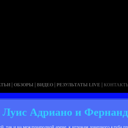
|
|
|
|
АТЬИ
ОБЗОРЫ
ВИДЕО
РЕЗУЛЬТАТЫ LIVE
КОНТАКТ
 Луис Адриано и Фернан
ей, так и на международной арене, к игрокам донецкого клуба 