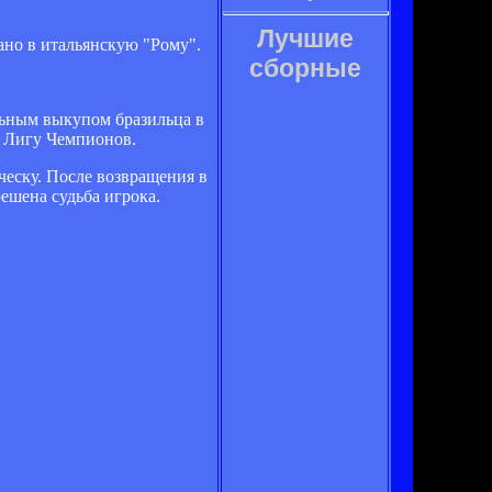
Лучшие
ано в итальянскую "Рому".
сборные
льным выкупом бразильца в
в Лигу Чемпионов.
ческу. После возвращения в
ешена судьба игрока.