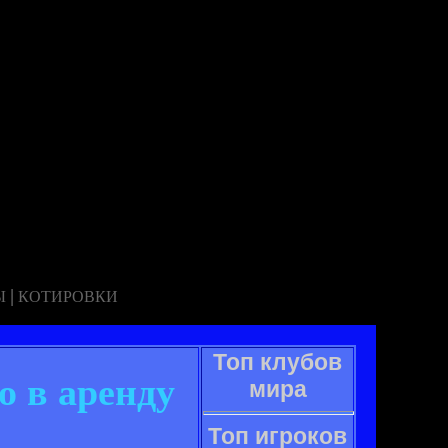
|
Ы
КОТИРОВКИ
Топ клубов
о в аренду
мира
Топ игроков