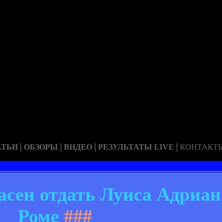
|
|
|
|
АТЬИ
ОБЗОРЫ
ВИДЕО
РЕЗУЛЬТАТЫ LIVE
КОНТАКТ
сен отдать Луиса Адриан
Роме
###