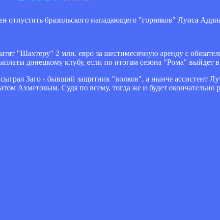
ен отпустить бразильского нападающего "горняков" Луиса Адри
атят "Шахтеру" 2 млн. евро за шестимесячную аренду с обязате
выплаты донецкому клубу, если по итогам сезона "Рома" выйдет 
ыграл Заго - бывший защитник "волков", а нынче ассистент Лу
атом Ахметовым. Судя по всему, тогда же и будет окончательно р