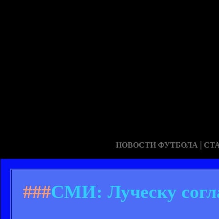
|
НОВОСТИ ФУТБОЛА
СТ
###
СМИ: Луческу согла