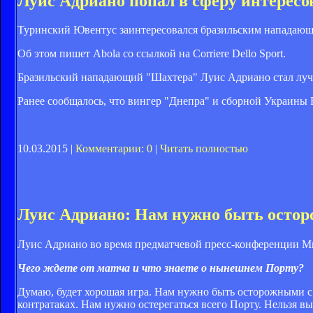
Луис Адриано попал в сферу интерес
Туринский Ювентус заинтересовался бразильским нападаю
Об этом пишет Abola со ссылкой на Corriere Dello Sport.
Б
разильский нападающий "Шахтера" Луис Адриано стал луч
Ранее сообщалось, что в
ингер "Днепра" и сборной Украины 
10.03.2015 |
Комментарии: 0
|
Читать полностью
Луис Адриано: Нам нужно быть осто
Луис Адриано во время предматчевой пресс-конференции М
Чего ждете от матча и что знаете о нынешнем Порту?
Думаю, будет хорошая игра. Нам нужно быть осторожными с П
контратаках. Нам нужно остерегаться всего Порту. Нельзя вы