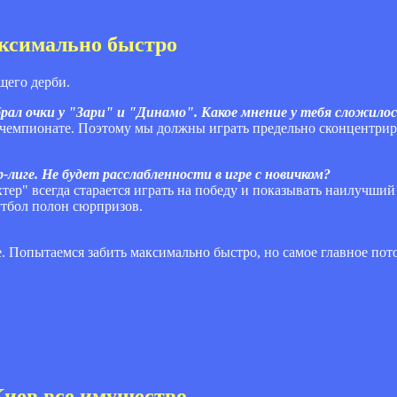
аксимально быстро
щего дерби.
ал очки у "Зари" и "Динамо". Какое мнение у тебя сложилос
т в чемпионате. Поэтому мы должны играть предельно сконцентри
лиге. Не будет расслабленности в игре с новичком?
хтер" всегда старается играть на победу и показывать наилучший 
утбол полон сюрпризов.
. Попытаемся забить максимально быстро, но самое главное пото
Киев все имущество