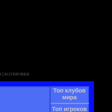
|
Ы
КОТИРОВКИ
Топ клубов
мира
Топ игроков