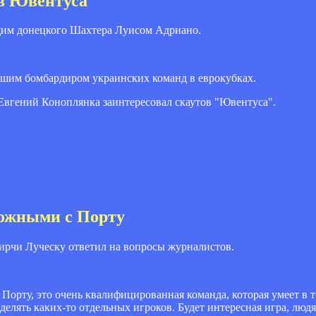
ов Ювентуса
щим донецкого Шахтера Луисом Адриано.
шим бомбардиром украинских команд в еврокубках.
Евгений Коноплянка заинтересовал скаутов "Ювентуса".
рожными с Порту
ирчи Луческу ответил на вопросы журналистов.
орту, это очень квалифицированная команда, которая умеет в т
делять каких-то отдельных игроков. Будет интересная игра, люд