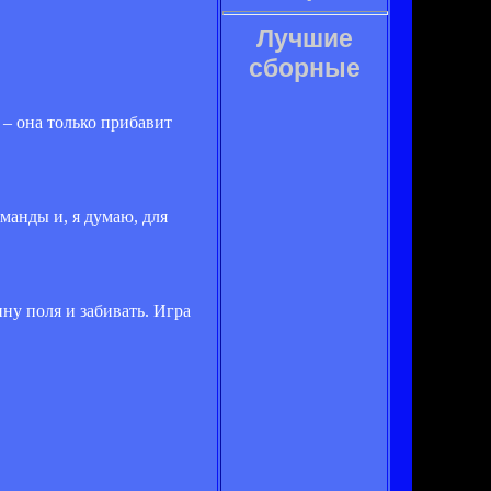
Лучшие
сборные
 – она только прибавит
оманды и, я думаю, для
ну поля и забивать. Игра