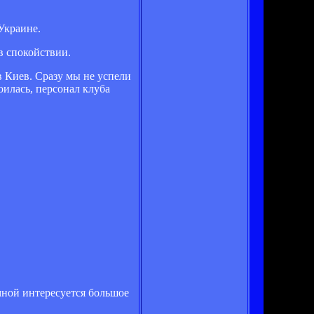
Украине.
в спокойствии.
в Киев. Сразу мы не успели
оилась, персонал клуба
 мной интересуется большое