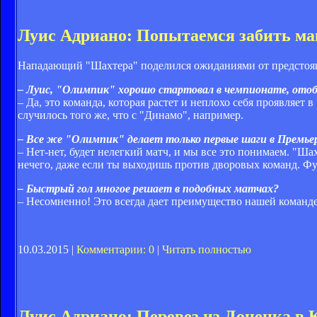
Луис Адриано: Попытаемся забить м
Нападающий "Шахтера" поделился ожиданиями от предстоя
– Луис, "Олимпик" хорошо стартовал в чемпионате, отобр
– Да, это команда, которая растет и неплохо себя проявляе
случилось того же, что с "Динамо", например.
– Все же "Олимпик" делает только первые шаги в Премьер-
– Нет-нет, будет нелегкий матч, и мы все это понимаем. "Ша
нечего, даже если ты выходишь против дворовых команд. Ф
– Быстрый гол многое решает в подобных матчах?
– Несомненно! Это всегда дает преимущество нашей команде
10.03.2015 |
Комментарии: 0
|
Читать полностью
Луис Адриано: Перевез из Донецка в 