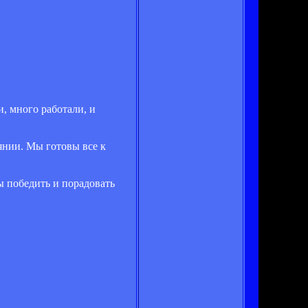
, много работали, и
оянии. Мы готовы все к
ы победить и порадовать