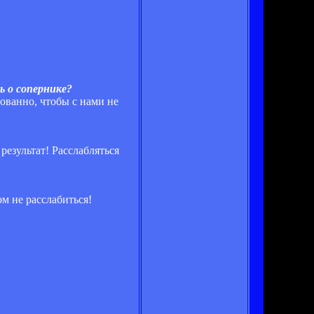
ь о сопернике?
рованно, чтобы с нами не
результат! Расслабляться
м не расслабиться!