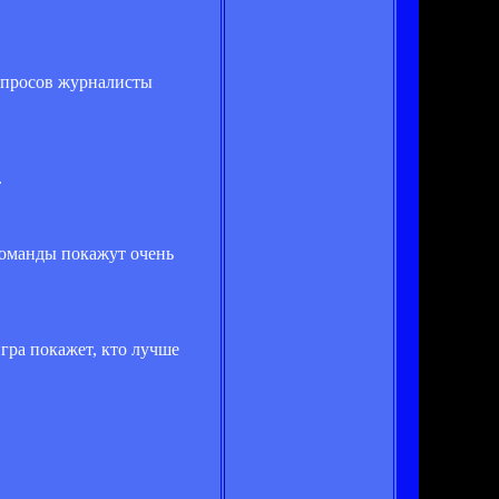
опросов журналисты
.
 команды покажут очень
игра покажет, кто лучше