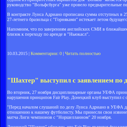
руководство "Вольфсбурга" уже провело предварительные п
В контракте Луиса Адриано прописана сумма отступных в 25 
27-летнего бразильца с "Горняками" истекает летом будущего
Напомним, что по заверениям английских СМИ в ближайшее
близок к переходу по аренде в "Ньюкасл".
10.03.2015 |
Комментарии: 0
|
Читать полностью
"Шахтер" выступил с заявлением по 
Во вторник, 27 ноября дисциплинарные органы УЕФА приня
нарушения принципов Fair Play. Донецкий клуб выступил с
"Перед началом слушаний по делу Луиса Адриано в УЕФА д
отношению к нашему футболисту. Мы принесли свои извинен
матча Лиги чемпионов с "Норшелланном" 20 ноября.
Донецкий "Шахтер" убежден, что Fair Play является фундам