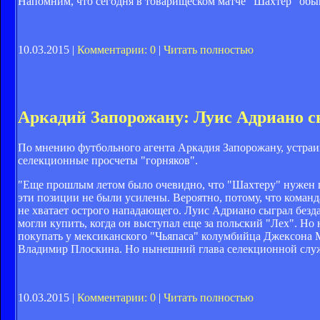
Напомним, что сегодня в товарищеском матче "Шахтер" обыг
10.03.2015 |
Комментарии: 0
|
Читать полностью
Аркадий Запорожану: Луис Адриано с
По мнению футбольного агента Аркадия Запорожану, устра
селекционные просчеты "горняков".
"Еще прошлым летом было очевидно, что "Шахтеру" нужен 
эти позиции не были усилены. Вероятно, потому, что команда
не хватает острого нападающего. Луис Адриано сыграл безд
могли купить, когда он выступал еще за польский "Лех". Но
покупать у мексиканского "Чьяпаса" колумбийца Джексона М
Владимир Плоскина. Но нынешний глава селекционной служб
10.03.2015 |
Комментарии: 0
|
Читать полностью