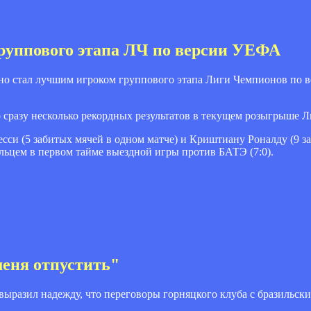
руппового этапа ЛЧ по версии УЕФА
но стал лучшим игроком группового этапа Лиги Чемпионов по 
 сразу несколько рекордных результатов в текущем розыгрыше 
си (5 забитых мячей в одном матче) и Криштиану Роналду (9 з
зильцем в первом тайме выездной игры против БАТЭ (7:0).
меня отпустить"
выразил надежду, что переговоры горняцкого клуба с бразильс