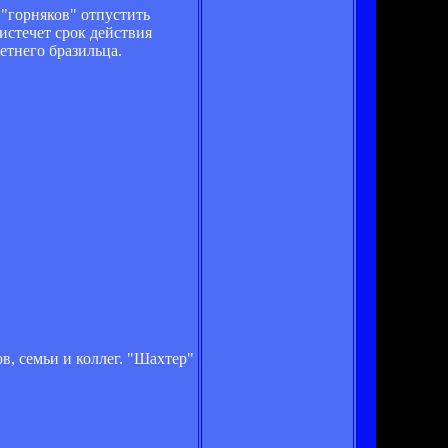
"горняков" отпустить
истечет срок действия
етнего бразильца.
в, семьи и коллег. "Шахтер"