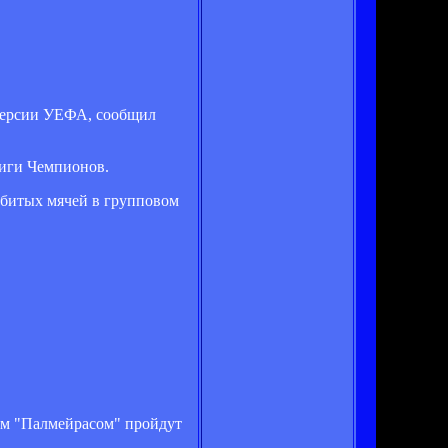
версии УЕФА, сообщил
Лиги Чемпионов.
абитых мячей в групповом
ким "Палмейрасом" пройдут