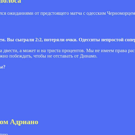
полоса"
я ожиданиями от предстоящего матча с одесским Черноморцем,
ем. Вы сыграли 2:2, потеряли очки. Одесситы непростой соп
 двести, а может и на триста процентов. Мы не имеем права расс
жно побеждать, чтобы не отставать от Динамо.
вы?
сом Адриано
лию.