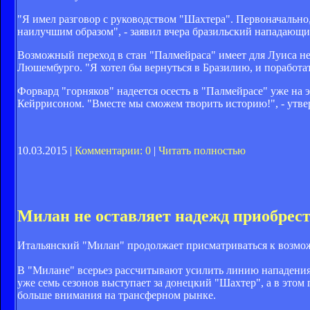
"Я имел разговор с руководством "Шахтера". Первоначально,
наилучшим образом", - заявил вчера бразильский нападающи
Возможный переход в стан "Палмейраса" имеет для Луиса нем
Люшембурго. "Я хотел бы вернуться в Бразилию, и поработа
Форвард "горняков" надеется осесть в "Палмейрасе" уже на
Кейррисоном. "Вместе мы сможем творить историю!", - утв
10.03.2015 |
Комментарии: 0
|
Читать полностью
Милан не оставляет надежд приобрес
Итальянский "Милан" продолжает присматриваться к возмож
В "Милане" всерьез рассчитывают усилить линию нападения 
уже семь сезонов выступает за донецкий "Шахтер", а в этом
больше внимания на трансферном рынке.