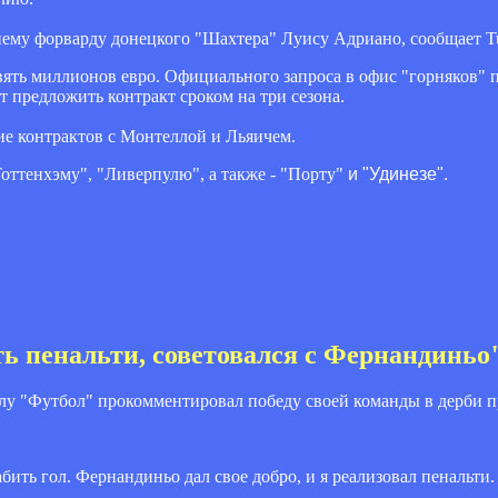
ему форварду донецкого "Шахтера" Луису Адриано, сообщает Tut
ть миллионов евро. Официального запроса в офис "горняков" п
т предложить контракт сроком на три сезона.
ие контрактов с Монтеллой и Льяичем.
Тоттенхэму", "Ливерпулю"
, а также -
"Порту"
и "Удинезе".
ть пенальти, советовался с Фернандиньо
у "Футбол" прокомментировал победу своей команды в дерби п
абить гол. Фернандиньо дал свое добро, и я реализовал пенальти.