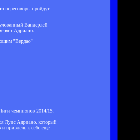
что переговоры пройдут
итулованный Вандерлей
веряет Адриано.
ающим "Вердао"
Лиги чемпионов 2014/15.
тся Луис Адриано, который
 и привлечь к себе еще