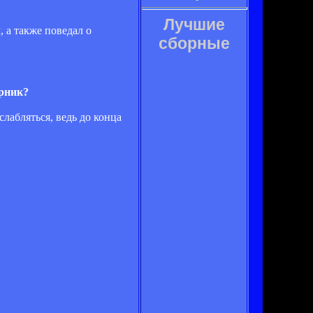
Лучшие
 а также поведал о
сборные
ерник?
лабляться, ведь до конца