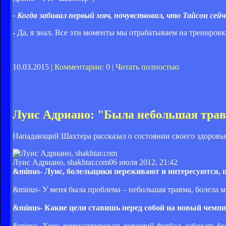
- Когда забивал первый мяч, почувствовал, что Тайсон сей
- Да, я знал. Все эти моменты мы отрабатываем на трениров
10.03.2015 |
Комментарии: 0
|
Читать полностью
Луис Адриано: "Была небольшая тра
Нападающий Шахтера рассказал о состоянии своего здоровья
Луис Адриано, shakhtar.com
06 июля 2012, 21:42
&minus- Луис, болельщики переживают и интересуются, п
&minus- У меня была проблема – небольшая травма, болела мы
&minus- Какие цели ставишь перед собой на новый чемп
&minus- Хочу демонстрировать хороший футбол, забивать бол