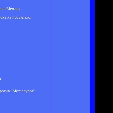
to Mercato.
ока не поступало,
"
ротив "Металлурга".