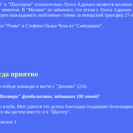
 и "Шахтером" относительно Луиса Адриано является желание 
 чемпион. В "Милане" не забывают, что летом у Луиса Адриано 
ерен выкладывать заоблачные суммы за январский трансфер 27-л
 из "Ромы" и Стефано Окака Чука из "Сампдории".
гда приятно
обеде команды в матче с "Динамо" (2:0).
 "Шахтера" футболистом, забившим 100 мячей?
го клуба. Мне удается это делать благодаря поддержке болельщико
что мы растем вместе: я и "Шахтер".