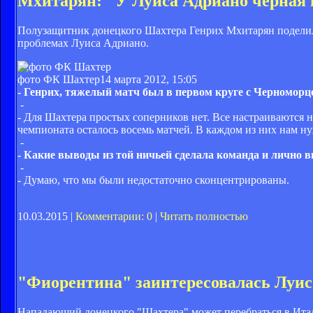
Мхитарян: "У Луиса Адриано черная 
Полузащитник донецкого Шахтера Генрих Мхитарян поделилс
проблемах Луиса Адриано.
фото ФК Шахтер
14 марта 2012, 15:05
- Генрих, тяжелый матч был в первом круге с Черноморц
-
- Для Шахтера простых соперников нет. Все настраиваются на
чемпионата осталось восемь матчей. В каждом из них нам ну
-
- Какие выводы из той ничьей сделала команда и лично 
-
- Думаю, что мы были недостаточно сконцентрированы.
10.03.2015 |
Комментарии: 0
|
Читать полностью
"Фиорентина" заинтересовалась Луи
Нападающий донецкого "Шахтера" может перебраться в Ита