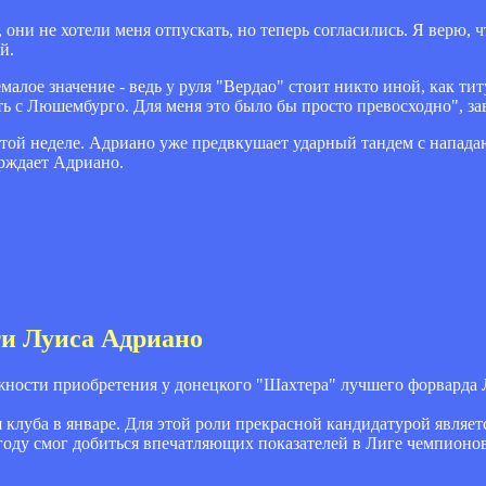
 они не хотели меня отпускать, но теперь согласились. Я верю, 
й.
алое значение - ведь у руля "Вердао" стоит никто иной, как т
ть с Люшембурго. Для меня это было бы просто превосходно", за
 этой неделе. Адриано уже предвкушает ударный тандем с напад
ерждает Адриано.
ти Луиса Адриано
ности приобретения у донецкого "Шахтера" лучшего форварда 
клуба в январе. Для этой роли прекрасной кандидатурой являе
 году смог добиться впечатляющих показателей в Лиге чемпионов