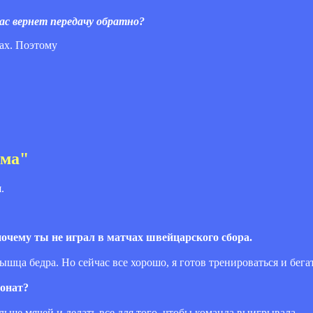
час вернет передачу обратно?
ках. Поэтому
вма"
.
очему ты не играл в матчах швейцарского сбора.
шца бедра. Но сейчас все хорошо, я готов тренироваться и бегат
ионат?
ьше мячей и делать все для того, чтобы команда выигрывала.